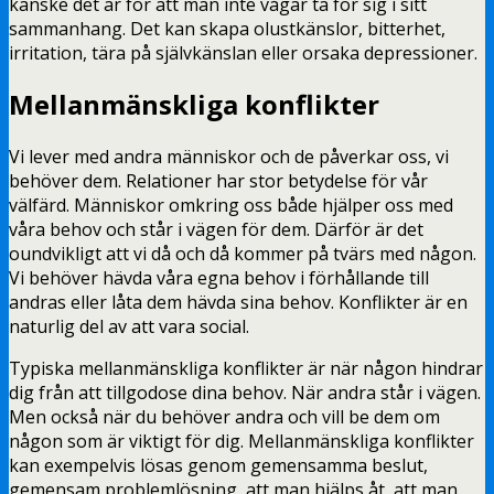
kanske det är för att man inte vågar ta för sig i sitt
sammanhang. Det kan skapa olustkänslor, bitterhet,
irritation, tära på självkänslan eller orsaka depressioner.
Mellanmänskliga konflikter
Vi lever med andra människor och de påverkar oss, vi
behöver dem. Relationer har stor betydelse för vår
välfärd. Människor omkring oss både hjälper oss med
våra behov och står i vägen för dem. Därför är det
oundvikligt att vi då och då kommer på tvärs med någon.
Vi behöver hävda våra egna behov i förhållande till
andras eller låta dem hävda sina behov. Konflikter är en
naturlig del av att vara social.
Typiska mellanmänskliga konflikter är när någon hindrar
dig från att tillgodose dina behov. När andra står i vägen.
Men också när du behöver andra och vill be dem om
någon som är viktigt för dig. Mellanmänskliga konflikter
kan exempelvis lösas genom gemensamma beslut,
gemensam problemlösning, att man hjälps åt, att man