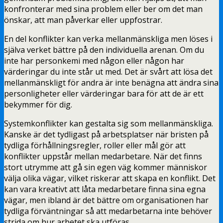
konfronterar med sina problem eller ber om det man
önskar, att man påverkar eller uppfostrar.
En del konflikter kan verka mellanmänskliga men löses i
själva verket bättre på den individuella arenan. Om du
inte har personkemi med någon eller någon har
värderingar du inte står ut med. Det är svårt att lösa det
mellanmänskligt för andra är inte benägna att ändra sina
personligheter eller värderingar bara för att de är ett
bekymmer för dig.
Systemkonflikter kan gestalta sig som mellanmänskliga.
Kanske är det tydligast på arbetsplatser när bristen på
tydliga förhållningsregler, roller eller mål gör att
konflikter uppstår mellan medarbetare. När det finns
stort utrymme att gå sin egen väg kommer människor
välja olika vägar, vilket riskerar att skapa en konflikt. Det
kan vara kreativt att låta medarbetare finna sina egna
vägar, men ibland är det bättre om organisationen har
tydliga förväntningar så att medarbetarna inte behöver
strida om hur arbetet ska utföras.