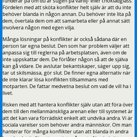
funderar på om du är sugen på vanilj- eller chokladglass.
Fördelen med att sköta konflikter helt själv är att du inte
behöver blanda in någon annan. Du behöver inte lita på
dem, övertala dem om att samarbeta eller på annat sätt
involvera någon med egen vilja.
Många lösningar på konflikter är också sådana där en
person tar egna beslut. Den som har problem väljer att
anpassa sig till reglerna på arbetsplatsen, även om de
inte uppskattar dem. De förlåter någon så att de själva
kan gå vidare. De avslutar bekantskaper, säger upp sig,
tar ut skilsmässa, gör slut. De finner egna alternativ när
de inte klarar lösa konflikten tillsammans med
motparten. De fattar medvetna beslut om vad de vill ha i
livet.
Risken med att hantera konflikter själv utan att föra över
dem till den mellanmänskliga arenan eller till systemet är
att det kan vara förrädiskt enkelt att undvika andra. Vi är
sociala varelser som behöver andra människor. Om man
hanterar för många konflikter utan att blanda in andra