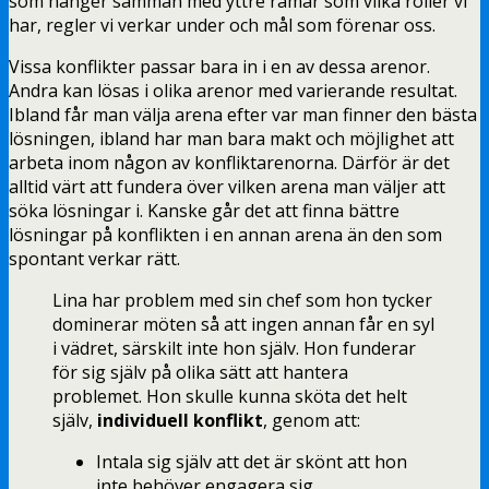
som hänger samman med yttre ramar som vilka roller vi
har, regler vi verkar under och mål som förenar oss.
Vissa konflikter passar bara in i en av dessa arenor.
Andra kan lösas i olika arenor med varierande resultat.
Ibland får man välja arena efter var man finner den bästa
lösningen, ibland har man bara makt och möjlighet att
arbeta inom någon av konfliktarenorna. Därför är det
alltid värt att fundera över vilken arena man väljer att
söka lösningar i. Kanske går det att finna bättre
lösningar på konflikten i en annan arena än den som
spontant verkar rätt.
Lina har problem med sin chef som hon tycker
dominerar möten så att ingen annan får en syl
i vädret, särskilt inte hon själv. Hon funderar
för sig själv på olika sätt att hantera
problemet. Hon skulle kunna sköta det helt
själv,
individuell konflikt
, genom att:
Intala sig själv att det är skönt att hon
inte behöver engagera sig