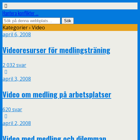
Hantera konflikter ...
Kategorier ›
Video
april 6, 2008
Videoresurser för medlingsträning
2 032 svar
april 3, 2008
Video om medling på arbetsplatser
620 svar
april 2, 2008
Video med medling och dilemman