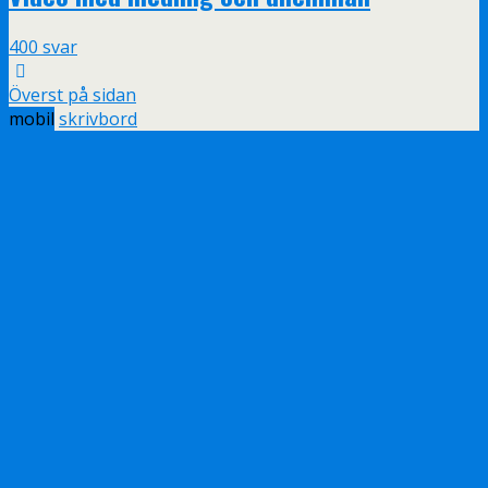
400 svar
Överst på sidan
mobil
skrivbord