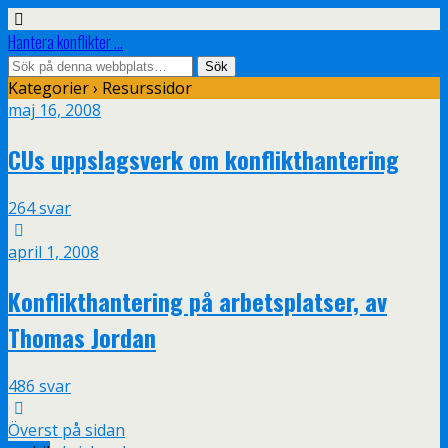
Hantera konflikter ...
Kategorier ›
Resurssidor
maj 16, 2008
CUs uppslagsverk om konflikthantering
264 svar
april 1, 2008
Konflikthantering på arbetsplatser, av
Thomas Jordan
486 svar
Överst på sidan