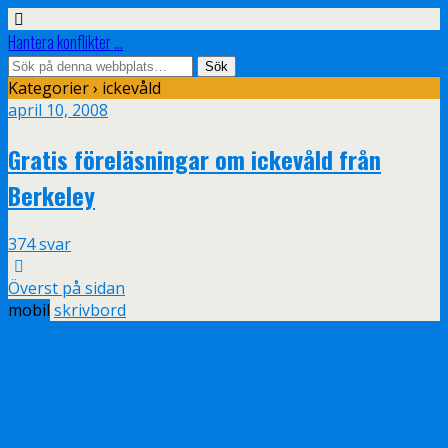
Hantera konflikter ...
Kategorier ›
ickevåld
april 10, 2008
Gratis föreläsningar om ickevåld från
Berkeley
374 svar
Överst på sidan
mobil
skrivbord