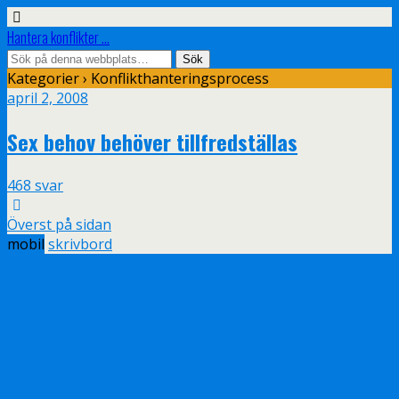
Hantera konflikter ...
Kategorier ›
Konflikthanteringsprocess
april 2, 2008
Sex behov behöver tillfredställas
468 svar
Överst på sidan
mobil
skrivbord