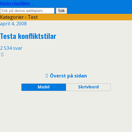
Hantera konflikter ...
Kategorier ›
Test
april 4, 2008
Testa konfliktstilar
2 534 svar
Överst på sidan
Mobil
Skrivbord